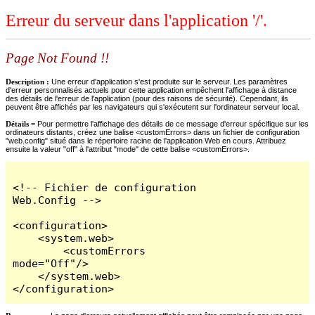
Erreur du serveur dans l'application '/'.
Page Not Found !!
Description :
Une erreur d'application s'est produite sur le serveur. Les paramètres
d'erreur personnalisés actuels pour cette application empêchent l'affichage à distance
des détails de l'erreur de l'application (pour des raisons de sécurité). Cependant, ils
peuvent être affichés par les navigateurs qui s'exécutent sur l'ordinateur serveur local.
Détails =
Pour permettre l'affichage des détails de ce message d'erreur spécifique sur les
ordinateurs distants, créez une balise <customErrors> dans un fichier de configuration
"web.config" situé dans le répertoire racine de l'application Web en cours. Attribuez
ensuite la valeur "off" à l'attribut "mode" de cette balise <customErrors>.
<!-- Fichier de configuration 
Web.Config -->

<configuration>

    <system.web>

        <customErrors 
mode="Off"/>

    </system.web>

</configuration>