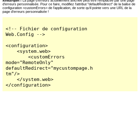
Remarques :
La page d'erreurs actuellement affichée peut être remplacée par une page
d'erreurs personnalisée. Pour ce faire, modifiez l'attribut "defaultRedirect" de la balise de
configuration <customErrors> de l'application, de sorte qu'il pointe vers une URL de la
page d'erreurs personnalisée !
<!-- Fichier de configuration 
Web.Config -->

<configuration>

    <system.web>

        <customErrors 
mode="RemoteOnly" 
defaultRedirect="mycustompage.h
tm"/>

    </system.web>

</configuration>