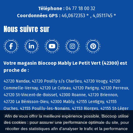
Téléphone :
04 77 18 00 32
Coordonnées GPS :
46,0672353 ° , 4,0511745 °
Nous suivre sur
Votre magasin Biocoop Mably Le Petit Vert (42300) est
proche de :
42720 Nandax, 42720 Pouilly s/s Charlieu, 42720 Vougy, 42120
Commelle-Vernay, 42120 Le Coteau, 42120 Parigny, 42120 Perreux,
42120 St-Vincent-de-Boisset, 42300 Roanne, 42720 Briennon,
42720 La Bénisson-Dieu, 42300 Mably, 42155 Lentigny, 42155
Ouches, 42155 Pouilly-les-Nonains, 42153 Riorges, 42155 St-Léger
s/Roanne, 42300 Villerest, 42640 Noailly, 42370 St-André-d, 42640
Afin de vous offrir la meilleure expérience possible, Biocoop utilise
St-Germain-Lespinasse, 42640 St-Romain-la-Motte
des cookies : pour assurer une performance optimale du site, pour
récolter des statistiques afin d'analyser le trafic et la performance