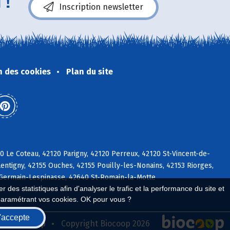
 !
Inscription newsletter
n des cookies
Plan du site
 Le Coteau, 42120 Parigny, 42120 Perreux, 42120 St-Vincent-de-
entigny, 42155 Ouches, 42155 Pouilly-les-Nonains, 42153 Riorges,
t-Germain-Lespinasse, 42640 St-Romain-la-Motte
 des statistiques afin d'analyser le trafic et la performance du site et
paramétrant vos cookies. OK pour vous ?
'accepte
seau Biocoop
Copyright Biocoop 2026