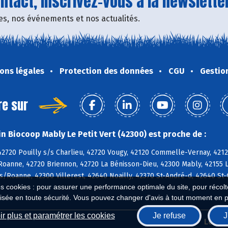
tact, inscrivez-vous à la newsletter
fres, nos événements et nos actualités.
ons légales
Protection des données
CGU
Gestio
re sur
n Biocoop Mably Le Petit Vert (42300) est proche de :
2720 Pouilly s/s Charlieu, 42720 Vougy, 42120 Commelle-Vernay, 42120
Roanne, 42720 Briennon, 42720 La Bénisson-Dieu, 42300 Mably, 42155 L
s/Roanne, 42300 Villerest, 42640 Noailly, 42370 St-André-d, 42640 S
es cookies : pour assurer une performance optimale du site, pour récolter
isée en toute sécurité. Vous pouvez changer d'avis à tout moment en 
r plus et paramétrer les cookies
Je refuse
J
Biocoop.fr
Le ré