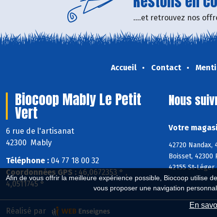
Restons en con
....et retrouvez nos of
Accueil
Contact
Menti
Biocoop Mably Le Petit
Nous suiv
Vert
Votre magasi
6 rue de l'artisanat
42300 Mably
42720 Nandax, 4
Boisset, 42300 
Téléphone :
04 77 18 00 32
42155 St-Léger 
Coordonnées GPS :
46,0672353 ° ,
Afin de vous offrir la meilleure expérience possible, Biocoop utilise d
4,0511745 °
vous proposer une navigation personnal
En savoi
Réalisé par