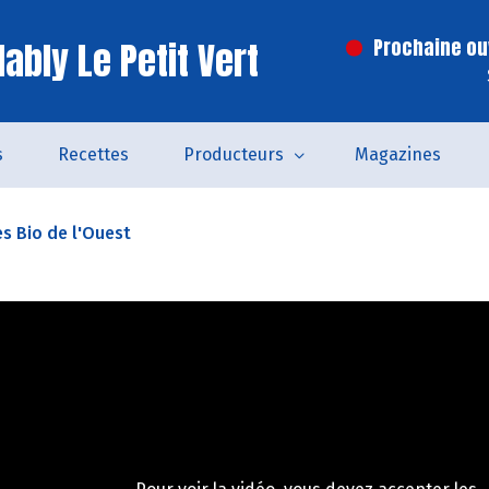
ably Le Petit Vert
Prochaine ouv
s
Recettes
Producteurs
Magazines
es Bio de l'Ouest