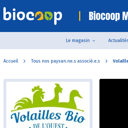
Biocoop M
Le magasin
Actualité
Accueil
Tous nos paysan.ne.s associé.e.s
Volaill