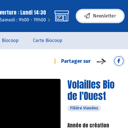
erture : Lundi 14:30
Newsletter
Samedi : 9h00 - 19h00
Biocoop
Carte Biocoop
Partager sur
Volailles Bio
de l'Ouest
Filière Viandes
Année de création