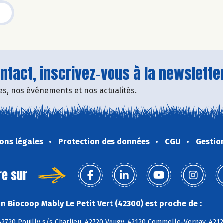
tact, inscrivez-vous à la newsletter
fres, nos événements et nos actualités.
ons légales
Protection des données
CGU
Gestio
re sur
n Biocoop Mably Le Petit Vert (42300) est proche de :
2720 Pouilly s/s Charlieu, 42720 Vougy, 42120 Commelle-Vernay, 42120