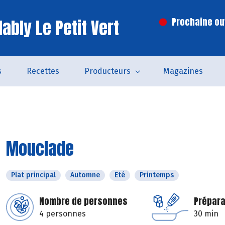
ably Le Petit Vert
Prochaine ouv
s
Recettes
Producteurs
Magazines
Mouclade
Plat principal
Automne
Eté
Printemps
Nombre de personnes
Prépara
4 personnes
30 min