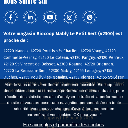
Nous suivre sur
Votre magasin Biocoop Mably Le Petit Vert (42300) est
proche de :
42720 Nandax, 42720 Pouilly s/s Charlieu, 42720 Vougy, 42120
Commelle-Vernay, 42120 Le Coteau, 42120 Parigny, 42120 Perreux,
42120 St-Vincent-de-Boisset, 42300 Roanne, 42720 Briennon,
42720 La Bénisson-Dieu, 42300 Mably, 42155 Lentigny, 42155
Ouches, 42155 Pouilly-les-Nonains, 42153 Riorges, 42155 St-Léger
s/Roanne, 42300 Villerest, 42640 Noailly, 42370 St-André-d, 42640
Afin de vous offrir la meilleure expérience possible, Biocoop utilise
St-Germain-Lespinasse, 42640 St-Romain-la-Motte
des cookies : pour assurer une performance optimale du site, pour
récolter des statistiques afin d'analyser le trafic et la performance
du site et vous proposer une navigation personnalisée en toute
sécurité. Vous pouvez changer d'avis à tout moment en
Biocoop.fr
Le réseau Biocoop
paramétrant vos cookies. OK pour vous ?
Copyright Biocoop 2026
En savoir plus et paramétrer les cookies