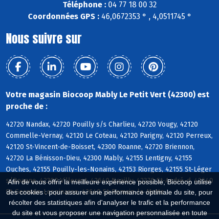
Téléphone :
04 77 18 00 32
Coordonnées GPS :
46,0672353 ° , 4,0511745 °
Nous suivre sur
Votre magasin Biocoop Mably Le Petit Vert (42300) est
proche de :
42720 Nandax, 42720 Pouilly s/s Charlieu, 42720 Vougy, 42120
Commelle-Vernay, 42120 Le Coteau, 42120 Parigny, 42120 Perreux,
42120 St-Vincent-de-Boisset, 42300 Roanne, 42720 Briennon,
42720 La Bénisson-Dieu, 42300 Mably, 42155 Lentigny, 42155
Ouches, 42155 Pouilly-les-Nonains, 42153 Riorges, 42155 St-Léger
s/Roanne, 42300 Villerest, 42640 Noailly, 42370 St-André-d, 42640
Afin de vous offrir la meilleure expérience possible, Biocoop utilise
St-Germain-Lespinasse, 42640 St-Romain-la-Motte
des cookies : pour assurer une performance optimale du site, pour
récolter des statistiques afin d'analyser le trafic et la performance
du site et vous proposer une navigation personnalisée en toute