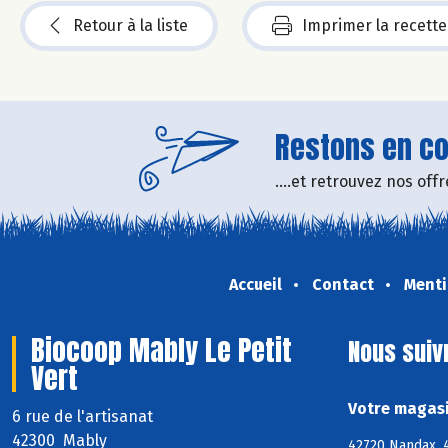
Retour à la liste
Imprimer la recette
Restons en con
....et retrouvez nos of
Accueil
Contact
Menti
Biocoop Mably Le Petit
Nous suiv
Vert
Votre magasi
6 rue de l'artisanat
42300 Mably
42720 Nandax, 4