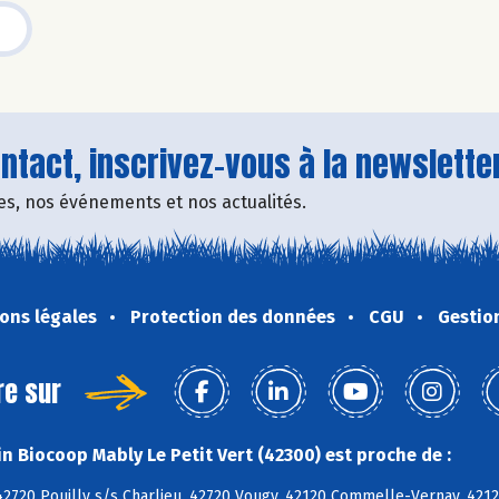
tact, inscrivez-vous à la newsletter
fres, nos événements et nos actualités.
ons légales
Protection des données
CGU
Gestio
re sur
n Biocoop Mably Le Petit Vert (42300) est proche de :
2720 Pouilly s/s Charlieu, 42720 Vougy, 42120 Commelle-Vernay, 42120