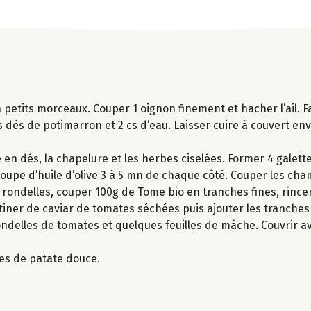
 petits morceaux. Couper 1 oignon finement et hacher l’ail. Fa
r les dés de potimarron et 2 cs d’eau. Laisser cuire à couvert e
n dés, la chapelure et les herbes ciselées. Former 4 galett
à soupe d’huile d’olive 3 à 5 mn de chaque côté. Couper les c
rondelles, couper 100g de Tome bio en tranches fines, rincer 
artiner de caviar de tomates séchées puis ajouter les tranch
ondelles de tomates et quelques feuilles de mâche. Couvrir a
tes de patate douce.