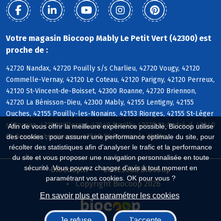
Votre magasin Biocoop Mably Le Petit Vert (42300) est
proche de :
42720 Nandax, 42720 Pouilly s/s Charlieu, 42720 Vougy, 42120
Commelle-Vernay, 42120 Le Coteau, 42120 Parigny, 42120 Perreux,
42120 St-Vincent-de-Boisset, 42300 Roanne, 42720 Briennon,
42720 La Bénisson-Dieu, 42300 Mably, 42155 Lentigny, 42155
Ouches, 42155 Pouilly-les-Nonains, 42153 Riorges, 42155 St-Léger
s/Roanne, 42300 Villerest, 42640 Noailly, 42370 St-André-d, 42640
Afin de vous offrir la meilleure expérience possible, Biocoop utilise
St-Germain-Lespinasse, 42640 St-Romain-la-Motte
des cookies : pour assurer une performance optimale du site, pour
récolter des statistiques afin d'analyser le trafic et la performance
du site et vous proposer une navigation personnalisée en toute
sécurité. Vous pouvez changer d'avis à tout moment en
Biocoop.fr
Le réseau Biocoop
paramétrant vos cookies. OK pour vous ?
Copyright Biocoop 2026
En savoir plus et paramétrer les cookies
Je refuse
J'accepte