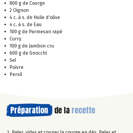
800 g de Courge
2 Oignon
4 c. à s. de Huile d'olive
4 c. à s. de Eau
100 g de Parmesan rapé
Curry
100 g de Jambon cru
600 g de Gnocchi
Sel
Poivre
Persil
Préparation
de la
recette
Peler, vider et couper la courge en dés. Peler et