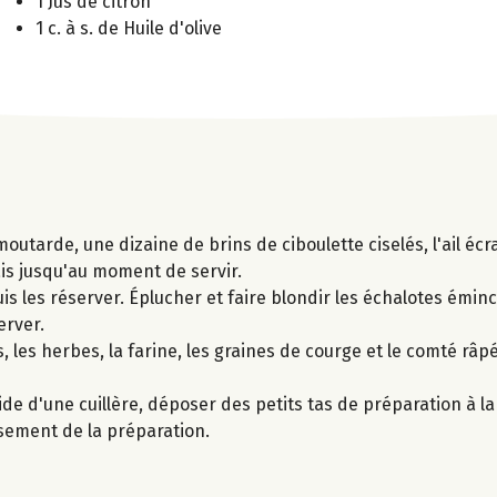
1 Jus de citron
1 c. à s. de Huile d'olive
tarde, une dizaine de brins de ciboulette ciselés, l'ail écras
rais jusqu'au moment de servir.
puis les réserver. Éplucher et faire blondir les échalotes émin
erver.
, les herbes, la farine, les graines de courge et le comté râpé
aide d'une cuillère, déposer des petits tas de préparation à la 
isement de la préparation.