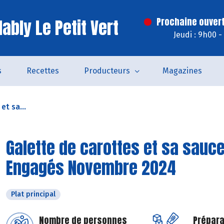
ably Le Petit Vert
Prochaine ouvert
Jeudi : 9h00 
s
Recettes
Producteurs
Magazines
et sa...
Galette de carottes et sa sauce
Engagés Novembre 2024
Plat principal
Nombre de personnes
Prépara