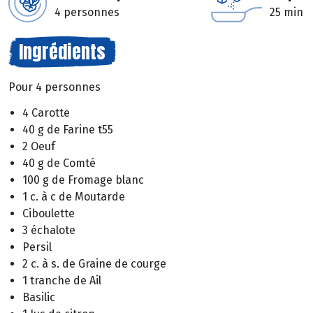
4 personnes
25 min
Ingrédients
Pour 4 personnes
4 Carotte
40 g de Farine t55
2 Oeuf
40 g de Comté
100 g de Fromage blanc
1 c. à c de Moutarde
Ciboulette
3 échalote
Persil
2 c. à s. de Graine de courge
1 tranche de Ail
Basilic