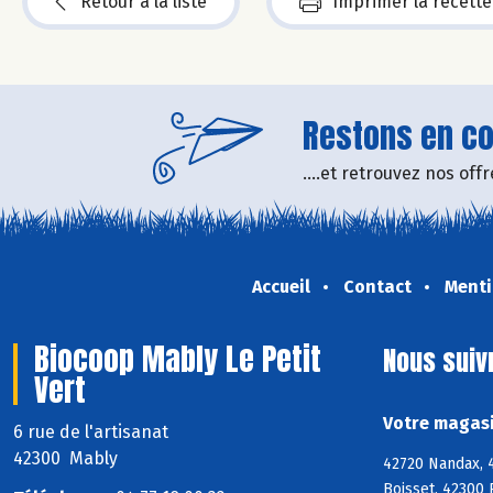
Retour à la liste
Imprimer la recette
Restons en con
....et retrouvez nos of
Accueil
Contact
Menti
Biocoop Mably Le Petit
Nous suiv
Vert
Votre magasi
6 rue de l'artisanat
42300 Mably
42720 Nandax, 4
Boisset, 42300 