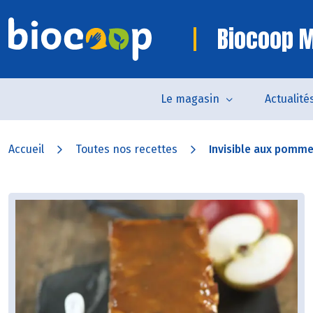
Biocoop M
Le magasin
Actualité
Accueil
Toutes nos recettes
Invisible aux pommes