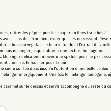
mmes, retirer les pépins puis les couper en fines tranches à 
vec le jus de citron pour éviter qu'elles noircissent. Réser
ter la boisson végétale, le beurre fondu et l'extrait de vanill
itron puis mélanger jusqu'à obtenir une texture homogène.
es. Mélanger délicatement avec une spatule pour ne pas cas
ment chemisé. Enfourner pour 45 min.
le sucre sur feu doux jusqu'à l'obtention d'une belle couleu
et mélanger énergiquement. Une fois le mélange homogène, a
 de caramel sur le dessus et servir accompagné du reste du c