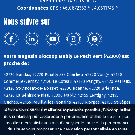
Téléphone :
04 77 18 00 32
Coordonnées GPS :
46,0672353 ° , 4,0511745 °
Nous suivre sur
Votre magasin Biocoop Mably Le Petit Vert (42300) est
proche de :
42720 Nandax, 42720 Pouilly s/s Charlieu, 42720 Vougy, 42120
Commelle-Vernay, 42120 Le Coteau, 42120 Parigny, 42120 Perreux,
42120 St-Vincent-de-Boisset, 42300 Roanne, 42720 Briennon,
42720 La Bénisson-Dieu, 42300 Mably, 42155 Lentigny, 42155
Ouches, 42155 Pouilly-les-Nonains, 42153 Riorges, 42155 St-Léger
s/Roanne, 42300 Villerest, 42640 Noailly, 42370 St-André-d, 42640
Afin de vous offrir la meilleure expérience possible, Biocoop utilise
St-Germain-Lespinasse, 42640 St-Romain-la-Motte
des cookies : pour assurer une performance optimale du site, pour
récolter des statistiques afin d'analyser le trafic et la performance
du site et vous proposer une navigation personnalisée en toute