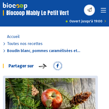
Biocoop Mably Le Petit Vert
Ouvert jusqu'à 19:00
Accueil
Toutes nos recettes
Boudin blanc, pommes caramélisées et...
Partager sur