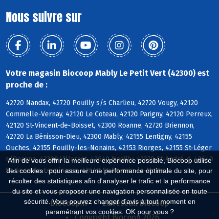
Nous suivre sur
Votre magasin Biocoop Mably Le Petit Vert (42300) est
proche de :
42720 Nandax, 42720 Pouilly s/s Charlieu, 42720 Vougy, 42120
Commelle-Vernay, 42120 Le Coteau, 42120 Parigny, 42120 Perreux,
42120 St-Vincent-de-Boisset, 42300 Roanne, 42720 Briennon,
42720 La Bénisson-Dieu, 42300 Mably, 42155 Lentigny, 42155
Ouches, 42155 Pouilly-les-Nonains, 42153 Riorges, 42155 St-Léger
s/Roanne, 42300 Villerest, 42640 Noailly, 42370 St-André-d, 42640
Afin de vous offrir la meilleure expérience possible, Biocoop utilise
St-Germain-Lespinasse, 42640 St-Romain-la-Motte
des cookies : pour assurer une performance optimale du site, pour
récolter des statistiques afin d'analyser le trafic et la performance
du site et vous proposer une navigation personnalisée en toute
sécurité. Vous pouvez changer d'avis à tout moment en
Biocoop.fr
Le réseau Biocoop
paramétrant vos cookies. OK pour vous ?
Copyright Biocoop 2026