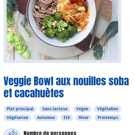
Veggie Bowl aux nouilles soba
et cacahuètes
Plat principal
Sans lactose
Vegan
Végétalien
Végétarien
Automne
Eté
Hiver
Printemps
Nombre de personnes