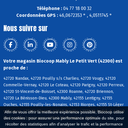
Téléphone :
04 77 18 00 32
Coordonnées GPS :
46,0672353 ° , 4,0511745 °
Nous suivre sur
Votre magasin Biocoop Mably Le Petit Vert (42300) est
proche de :
42720 Nandax, 42720 Pouilly s/s Charlieu, 42720 Vougy, 42120
Commelle-Vernay, 42120 Le Coteau, 42120 Parigny, 42120 Perreux,
42120 St-Vincent-de-Boisset, 42300 Roanne, 42720 Briennon,
42720 La Bénisson-Dieu, 42300 Mably, 42155 Lentigny, 42155
Ouches, 42155 Pouilly-les-Nonains, 42153 Riorges, 42155 St-Léger
s/Roanne, 42300 Villerest, 42640 Noailly, 42370 St-André-d, 42640
Afin de vous offrir la meilleure expérience possible, Biocoop utilise
St-Germain-Lespinasse, 42640 St-Romain-la-Motte
des cookies : pour assurer une performance optimale du site, pour
récolter des statistiques afin d'analyser le trafic et la performance