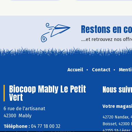
Restons en con
....et retrouvez nos of
Accueil
Contact
Menti
Biocoop Mably Le Petit
Nous suiv
Vert
Votre magasi
6 rue de l'artisanat
42300 Mably
42720 Nandax, 4
Boisset, 42300 
Téléphone :
04 77 18 00 32
42155 St-Léger 