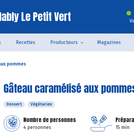
ably Le Petit Vert
V
s
Recettes
Producteurs
Magazines
 aux pommes
Gâteau caramélisé aux pomme
Dessert
Végétarien
Nombre de personnes
Prépara
4 personnes
15 min