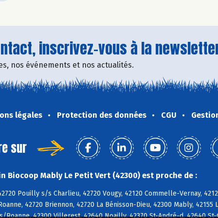
tact, inscrivez-vous à la newsletter
fres, nos événements et nos actualités.
ons légales
Protection des données
CGU
Gestio
re sur
n Biocoop Mably Le Petit Vert (42300) est proche de :
2720 Pouilly s/s Charlieu, 42720 Vougy, 42120 Commelle-Vernay, 42120
Roanne, 42720 Briennon, 42720 La Bénisson-Dieu, 42300 Mably, 42155 L
s/Roanne, 42300 Villerest, 42640 Noailly, 42370 St-André-d, 42640 S