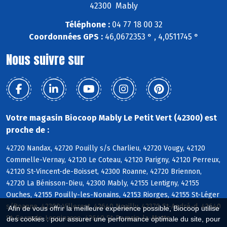
42300 Mably
Téléphone :
04 77 18 00 32
Coordonnées GPS :
46,0672353 ° , 4,0511745 °
Nous suivre sur
Votre magasin Biocoop Mably Le Petit Vert (42300) est
proche de :
42720 Nandax, 42720 Pouilly s/s Charlieu, 42720 Vougy, 42120
Commelle-Vernay, 42120 Le Coteau, 42120 Parigny, 42120 Perreux,
42120 St-Vincent-de-Boisset, 42300 Roanne, 42720 Briennon,
42720 La Bénisson-Dieu, 42300 Mably, 42155 Lentigny, 42155
Ouches, 42155 Pouilly-les-Nonains, 42153 Riorges, 42155 St-Léger
s/Roanne, 42300 Villerest, 42640 Noailly, 42370 St-André-d, 42640
Afin de vous offrir la meilleure expérience possible, Biocoop utilise
St-Germain-Lespinasse, 42640 St-Romain-la-Motte
des cookies : pour assurer une performance optimale du site, pour