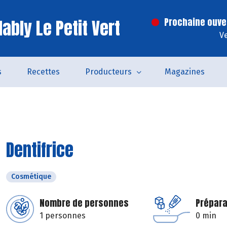
ably Le Petit Vert
Prochaine ouve
V
s
Recettes
Producteurs
Magazines
Dentifrice
Cosmétique
Nombre de personnes
Prépara
1 personnes
0 min