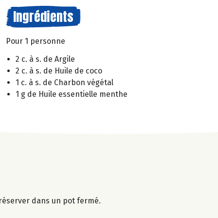
Ingrédients
Pour 1 personne
2 c. à s. de Argile
2 c. à s. de Huile de coco
1 c. à s. de Charbon végétal
1 g de Huile essentielle menthe
réserver dans un pot fermé.