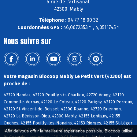
6 rue de l'artisanat
42300 Mably
Téléphone :
04 77 18 00 32
Coordonnées GPS :
46,0672353 ° , 4,0511745 °
Nous suivre sur
Votre magasin Biocoop Mably Le Petit Vert (42300) est
proche de :
42720 Nandax, 42720 Pouilly s/s Charlieu, 42720 Vougy, 42120
Commelle-Vernay, 42120 Le Coteau, 42120 Parigny, 42120 Perreux,
42120 St-Vincent-de-Boisset, 42300 Roanne, 42720 Briennon,
42720 La Bénisson-Dieu, 42300 Mably, 42155 Lentigny, 42155
Ouches, 42155 Pouilly-les-Nonains, 42153 Riorges, 42155 St-Léger
s/Roanne, 42300 Villerest, 42640 Noailly, 42370 St-André-d, 42640
Afin de vous offrir la meilleure expérience possible, Biocoop utilise