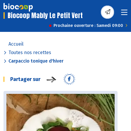
Biocoop Mably Le Petit Vert
Prochaine ouverture : Samedi 09:00
Accueil
Toutes nos recettes
Carpaccio tonique d'hiver
Partager sur