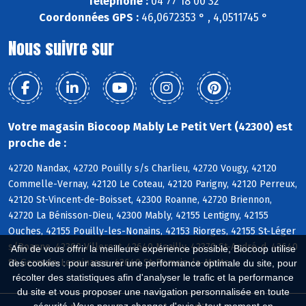
Téléphone :
04 77 18 00 32
Coordonnées GPS :
46,0672353 ° , 4,0511745 °
Nous suivre sur
Votre magasin Biocoop Mably Le Petit Vert (42300) est
proche de :
42720 Nandax, 42720 Pouilly s/s Charlieu, 42720 Vougy, 42120
Commelle-Vernay, 42120 Le Coteau, 42120 Parigny, 42120 Perreux,
42120 St-Vincent-de-Boisset, 42300 Roanne, 42720 Briennon,
42720 La Bénisson-Dieu, 42300 Mably, 42155 Lentigny, 42155
Ouches, 42155 Pouilly-les-Nonains, 42153 Riorges, 42155 St-Léger
s/Roanne, 42300 Villerest, 42640 Noailly, 42370 St-André-d, 42640
Afin de vous offrir la meilleure expérience possible, Biocoop utilise
St-Germain-Lespinasse, 42640 St-Romain-la-Motte
des cookies : pour assurer une performance optimale du site, pour
récolter des statistiques afin d'analyser le trafic et la performance
du site et vous proposer une navigation personnalisée en toute